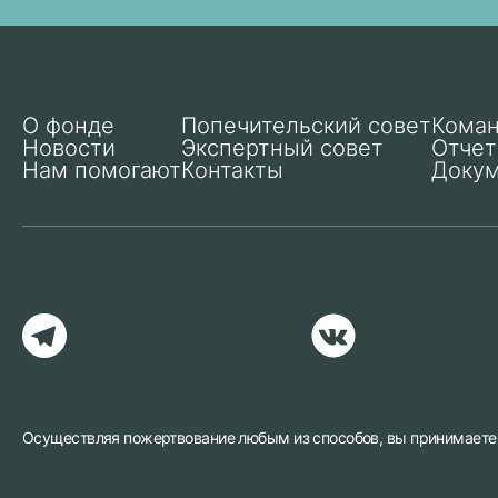
нужна
помощь
или
по
вопросам
сотрудничества:
О фонде
Попечительский совет
Кома
Новости
Экспертный совет
Отче
Нам помогают
Контакты
Доку
Осуществляя пожертвование любым из способов, вы принимает