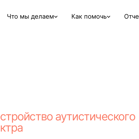
Что мы делаем
Как помочь
Отч
стройство аутистического
ктра