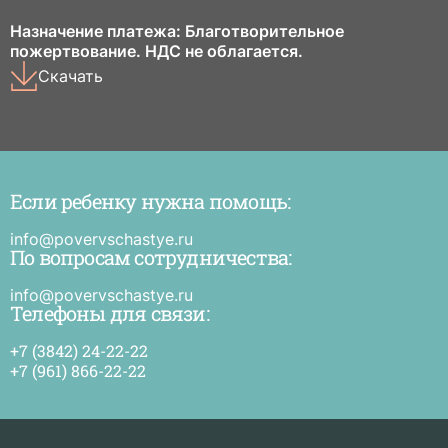
Назначение платежа: Благотворительное
пожертвование. НДС не облагается.
Скачать
Если ребенку нужна помощь:
Е
р
н
info@povervschastye.ru
п
По вопросам сотрудничества:
и
п
в
info@povervschastye.ru
с
Телефоны для связи:
+7 (3842) 24-22-22
+7 (961) 866-22-22