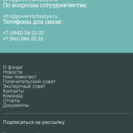
По вопросам сотрудничества:
и
п
в
info@povervschastye.ru
с
Телефоны для связи:
+7 (3842) 24-22-22
+7 (961) 866-22-22
О фонде
Новости
Нам помогают
Попечительский совет
Экспертный совет
Контакты
Команда
Отчеты
Документы
Подписаться на рассылку