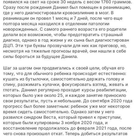
появился на свет на сроке 30 недель с весом 1760 граммов.
Сразу после рождения Даниил был помещен в реанимацию,
где у него диагностировали кровоизлияние в мозг. В
реанимации он провел 1 месяц и 7 дней, после чего еще
полтора месяца находился в отделении патологии
новорожденных. С самого раннего возраста его родители
делали все возможное, чтобы предотвратить страшный
диагноз, однако в год жизни у их сына был диагностирован
ДЦП. Эти три буквы прозвучали для них как приговор, но,
несмотря на тяжелые прогнозы врачей, они нашли в себе
силы бороться за будущее Данила.
Шаг за шагом они продвигались к своей цели, обучая его
тому, что для обычного ребенка происходит естественно:
кушать из бутылочки, самостоятельно держать голову и
спину, разжимать кулачки, фокусировать взгляд, жевать и
глотать. Даниил регулярно проходит курсы реабилитации,
которых было уже около 25, и каждое занятие приносило
свои результаты, пусть и небольшие. До сентября 2020 года
прогресс был более заметным: ребенок уже мог некоторое
время сидеть самостоятельно. Однако затем у него
развился синдром Веста, который привел к приступам,
которые были купированы 3 ноября 2020 года, и
восстановление продолжалось до февраля 2021 года, после
чего снова произошел откат. Теперь добиться результатов