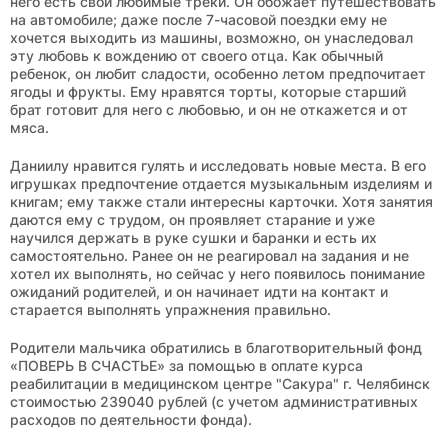
него есть свои любимые треки. Он обожает путешествовать
на автомобиле; даже после 7-часовой поездки ему не
хочется выходить из машины, возможно, он унаследовал
эту любовь к вождению от своего отца. Как обычный
ребенок, он любит сладости, особенно летом предпочитает
ягоды и фрукты. Ему нравятся торты, которые старший
брат готовит для него с любовью, и он не откажется и от
мяса.
Даниилу нравится гулять и исследовать новые места. В его
игрушках предпочтение отдается музыкальным изделиям и
книгам; ему также стали интересны карточки. Хотя занятия
даются ему с трудом, он проявляет старание и уже
научился держать в руке сушки и баранки и есть их
самостоятельно. Ранее он не реагировал на задания и не
хотел их выполнять, но сейчас у него появилось понимание
ожиданий родителей, и он начинает идти на контакт и
старается выполнять упражнения правильно.
Родители мальчика обратились в благотворительный фонд
«ПОВЕРЬ В СЧАСТЬЕ» за помощью в оплате курса
реабилитации в медицинском центре "Сакура" г. Челябинск
стоимостью 239040 рублей (с учетом административных
расходов по деятельности фонда).