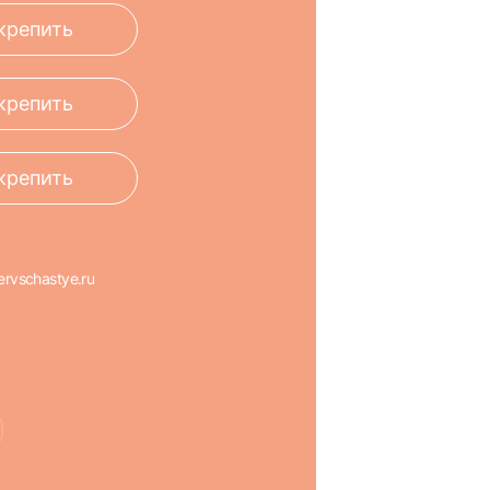
крепить
крепить
крепить
rvschastye.ru