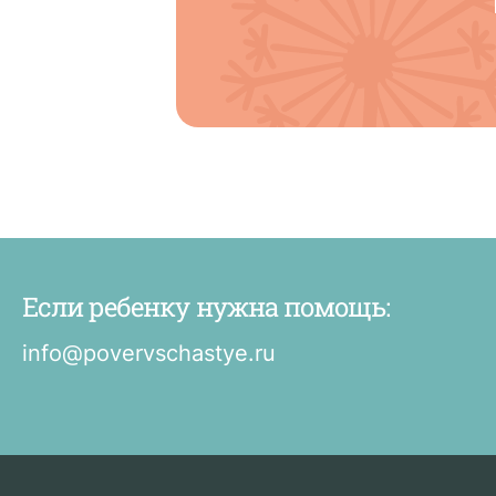
Если ребенку нужна помощь:
info@povervschastye.ru
Если
ребенку
нужна
помощь
или
по