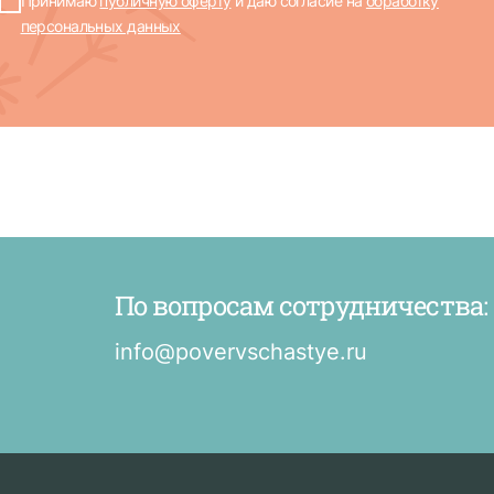
Принимаю
публичную оферту
и даю согласие на
обработку
персональных данных
По вопросам сотрудничества:
info@povervschastye.ru