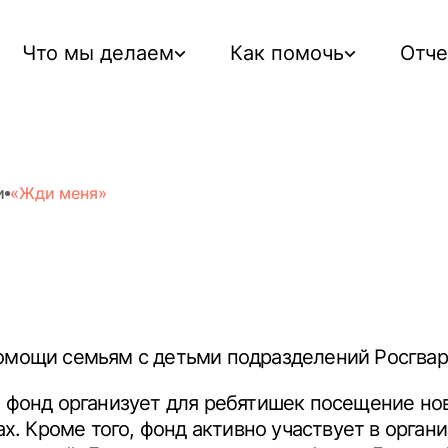
Что мы делаем
Как помочь
Отч
и
«Жди меня»
омощи семьям с детьми подразделений Росгвард
 фонд организует для ребятишек посещение нов
сах. Кроме того, фонд активно участвует в орг