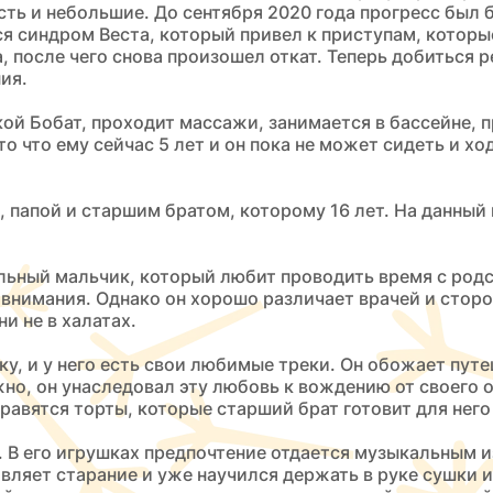
усть и небольшие. До сентября 2020 года прогресс был
ся синдром Веста, который привел к приступам, которы
 после чего снова произошел откат. Теперь добиться р
ия.
ой Бобат, проходит массажи, занимается в бассейне, 
о что ему сейчас 5 лет и он пока не может сидеть и х
 папой и старшим братом, которому 16 лет. На данный 
льный мальчик, который любит проводить время с родст
ре внимания. Однако он хорошо различает врачей и сто
и не в халатах.
у, и у него есть свои любимые треки. Он обожает пут
но, он унаследовал эту любовь к вождению от своего о
авятся торты, которые старший брат готовит для него 
. В его игрушках предпочтение отдается музыкальным 
являет старание и уже научился держать в руке сушки и