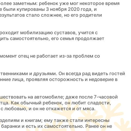
 более заметным: ребенок уже мог некоторое время
е были купированы 3 ноября 2020 года, и
езультатов стало сложнее, но его родители
проходит мобилизацию суставов, учится с
одить самостоятельно, его семья продолжает
момент отец не работает из-за проблем со
венниками и друзьями. Он всегда рад видеть гостей
ронние лица, проявляя осторожность и недоверие в
ешествовать на автомобиле; даже после 7-часовой
тца. Как обычный ребенок, он любит сладости,
с любовью, и он не откажется и от мяса.
изделиям и книгам; ему также стали интересны
 баранки и есть их самостоятельно. Ранее он не