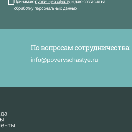
Принимаю
публичную оферту
и даю согласие на
обработку персональных данных
По вопросам сотрудничества:
info@povervschastye.ru
нда
ты
менты