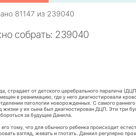
рано
81147
из
239040
но собрать: 239040
а, страдает от детского церебрального паралича (ДЦП).
ещен в реанимацию, где у него диагностировали кровои
 отделении патологии новорожденных. С самого раннего
д жизни у их сына был диагностирован ДЦП. Эти три бук
 бороться за будущее Данила.
я его тому, что для обычного ребенка происходит естес
ровать взгляд, жевать и глотать. Даниил регулярно пр