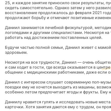
25, и каждое занятие приносило свои результаты, п
сидеть самостоятельно. Однако затем у него развил
восстановление продолжалось до февраля 2021 года,
продолжают борьбу и отмечают позитивные изменен
Даниил занимается лечебной физкультурой, методик
логопедами и другими специалистами. Несмотря на т
работать над достижением поставленных целей.
Будучи частью полной семьи, Даниил живет с мамой,
здоровьем.
Несмотря на все трудности, Даниил — очень общите
и сам ходит в гости, где всегда оказывается в цент
общении с медицинскими работниками, даже если он
Даниил с интересом слушает современную поп-музык
поездки ему не хочется выходить из машины, возмож
особенно летом предпочитает ягоды и фрукты. Ему нр
Даниилу нравится гулять и исследовать новые места
карточки. Хотя занятия даются ему с трудом, он про