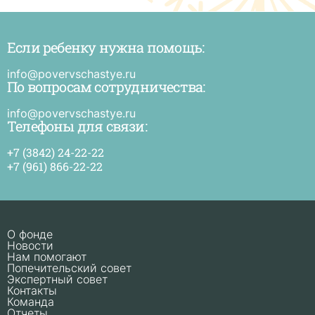
Если ребенку нужна помощь:
Е
р
н
info@povervschastye.ru
п
По вопросам сотрудничества:
и
п
в
info@povervschastye.ru
с
Телефоны для связи:
+7 (3842) 24-22-22
+7 (961) 866-22-22
О фонде
Новости
Нам помогают
Попечительский совет
Экспертный совет
Контакты
Команда
Отчеты