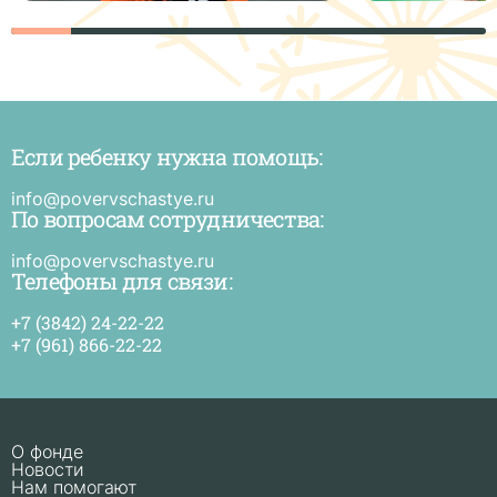
Если ребенку нужна помощь:
Е
р
н
info@povervschastye.ru
п
По вопросам сотрудничества:
и
п
в
info@povervschastye.ru
с
Телефоны для связи:
+7 (3842) 24-22-22
+7 (961) 866-22-22
О фонде
Новости
Нам помогают